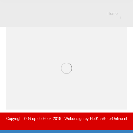
Je bent hier:
Home
Copyright © G op de Hoek 2018 | Webdesign by
HetKanBeterOnline.nl